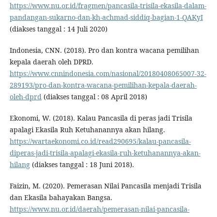
https://www.nu.or.id/fragmen/pancasila-trisila-ekasila-dalam-
pandangan-sukarno-dan-kh-achmad-siddiq-bagian-1-QAKyI
(diakses tanggal : 14 Juli 2020)
Indonesia, CNN. (2018). Pro dan kontra wacana pemilihan
kepala daerah oleh DPRD.
https://www.cnnindonesia.com/nasional/20180408065007-32-
289193/pro-dan-kontra-wacana-pemilihan-kepala-daerah-
oleh-dprd
(diakses tanggal : 08 April 2018)
Ekonomi, W. (2018). Kalau Pancasila di peras jadi Trisila
apalagi Ekasila Ruh Ketuhanannya akan hilang.
https://wartaekonomi.co.id/read290695/kalau-pancasila-
diperas-jadi-trisila-apalagi-ekasila-ruh-ketuhanannya-akan-
hilang
(diakses tanggal : 18 Juni 2018).
Faizin, M. (2020). Pemerasan Nilai Pancasila menjadi Trisila
dan Ekasila bahayakan Bangsa.
https://www.nu.or.id/daerah/pemerasan-nilai-pancasila-