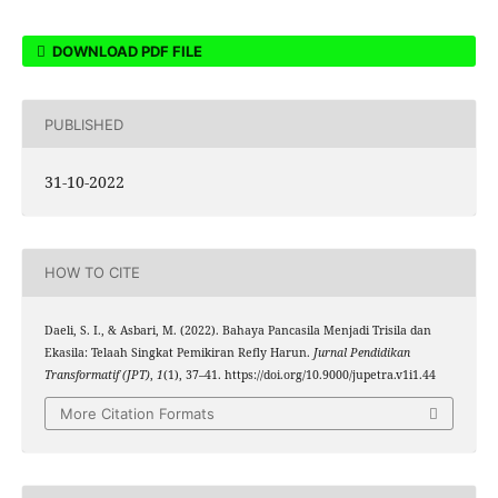
DOWNLOAD PDF FILE
PUBLISHED
31-10-2022
HOW TO CITE
Daeli, S. I., & Asbari, M. (2022). Bahaya Pancasila Menjadi Trisila dan
Ekasila: Telaah Singkat Pemikiran Refly Harun.
Jurnal Pendidikan
Transformatif (JPT)
,
1
(1), 37–41. https://doi.org/10.9000/jupetra.v1i1.44
More Citation Formats