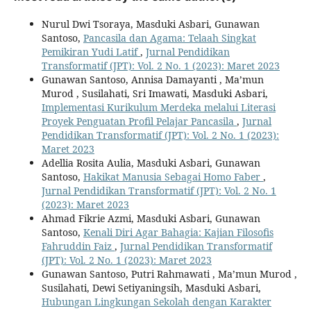
Nurul Dwi Tsoraya, Masduki Asbari, Gunawan
Santoso,
Pancasila dan Agama: Telaah Singkat
Pemikiran Yudi Latif
,
Jurnal Pendidikan
Transformatif (JPT): Vol. 2 No. 1 (2023): Maret 2023
Gunawan Santoso, Annisa Damayanti , Ma’mun
Murod , Susilahati, Sri Imawati, Masduki Asbari,
Implementasi Kurikulum Merdeka melalui Literasi
Proyek Penguatan Profil Pelajar Pancasila
,
Jurnal
Pendidikan Transformatif (JPT): Vol. 2 No. 1 (2023):
Maret 2023
Adellia Rosita Aulia, Masduki Asbari, Gunawan
Santoso,
Hakikat Manusia Sebagai Homo Faber
,
Jurnal Pendidikan Transformatif (JPT): Vol. 2 No. 1
(2023): Maret 2023
Ahmad Fikrie Azmi, Masduki Asbari, Gunawan
Santoso,
Kenali Diri Agar Bahagia: Kajian Filosofis
Fahruddin Faiz
,
Jurnal Pendidikan Transformatif
(JPT): Vol. 2 No. 1 (2023): Maret 2023
Gunawan Santoso, Putri Rahmawati , Ma’mun Murod ,
Susilahati, Dewi Setiyaningsih, Masduki Asbari,
Hubungan Lingkungan Sekolah dengan Karakter