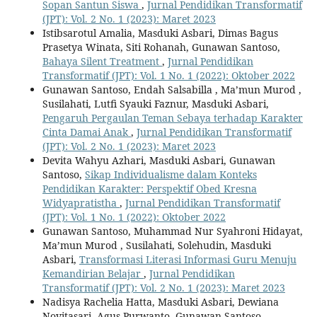
Sopan Santun Siswa
,
Jurnal Pendidikan Transformatif
(JPT): Vol. 2 No. 1 (2023): Maret 2023
Istibsarotul Amalia, Masduki Asbari, Dimas Bagus
Prasetya Winata, Siti Rohanah, Gunawan Santoso,
Bahaya Silent Treatment
,
Jurnal Pendidikan
Transformatif (JPT): Vol. 1 No. 1 (2022): Oktober 2022
Gunawan Santoso, Endah Salsabilla , Ma’mun Murod ,
Susilahati, Lutfi Syauki Faznur, Masduki Asbari,
Pengaruh Pergaulan Teman Sebaya terhadap Karakter
Cinta Damai Anak
,
Jurnal Pendidikan Transformatif
(JPT): Vol. 2 No. 1 (2023): Maret 2023
Devita Wahyu Azhari, Masduki Asbari, Gunawan
Santoso,
Sikap Individualisme dalam Konteks
Pendidikan Karakter: Perspektif Obed Kresna
Widyapratistha
,
Jurnal Pendidikan Transformatif
(JPT): Vol. 1 No. 1 (2022): Oktober 2022
Gunawan Santoso, Muhammad Nur Syahroni Hidayat,
Ma’mun Murod , Susilahati, Solehudin, Masduki
Asbari,
Transformasi Literasi Informasi Guru Menuju
Kemandirian Belajar
,
Jurnal Pendidikan
Transformatif (JPT): Vol. 2 No. 1 (2023): Maret 2023
Nadisya Rachelia Hatta, Masduki Asbari, Dewiana
Novitasari, Agus Purwanto, Gunawan Santoso,