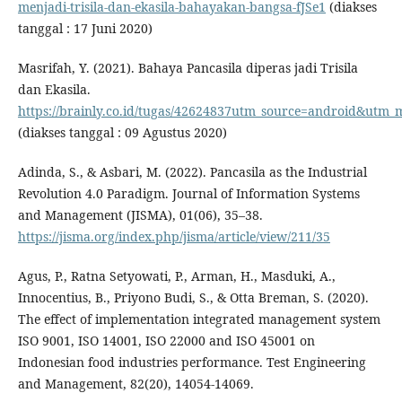
menjadi-trisila-dan-ekasila-bahayakan-bangsa-fJSe1
(diakses
tanggal : 17 Juni 2020)
Masrifah, Y. (2021). Bahaya Pancasila diperas jadi Trisila
dan Ekasila.
https://brainly.co.id/tugas/42624837utm_source=android&ut
(diakses tanggal : 09 Agustus 2020)
Adinda, S., & Asbari, M. (2022). Pancasila as the Industrial
Revolution 4.0 Paradigm. Journal of Information Systems
and Management (JISMA), 01(06), 35–38.
https://jisma.org/index.php/jisma/article/view/211/35
Agus, P., Ratna Setyowati, P., Arman, H., Masduki, A.,
Innocentius, B., Priyono Budi, S., & Otta Breman, S. (2020).
The effect of implementation integrated management system
ISO 9001, ISO 14001, ISO 22000 and ISO 45001 on
Indonesian food industries performance. Test Engineering
and Management, 82(20), 14054-14069.