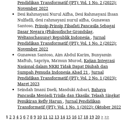
Pendidikan Transformatif (JPT): Vol. 1 No. 2 (2022):
November 2022
Desi Rahmayani Nurul Aifha, Desi Rahmayani Ihsan
Nulfadli, desi rahmayani nurul aifha, Gunawan
Santoso,
Prinsip-Prinsip Filsafati Pancasila Sebagai
Dasar Negara (Philosofische Grondslag,
Weltanschauung) Republik Indonesia
,
Jurnal
Pendidikan Transformatif (JPT): Vol. 1 No. 2 (2022):
November 2022
Gunawan Santoso, Aim Abdul Karim, Bunyamin
Maftuh, Sapriya, Ma'mun Murod,
Kajian Integrasi
Nasional dalam NKRI Tidak Dapat Diubah dan
Sumpah Pemuda Indonesia Abad 21
,
Jurnal
Pendidikan Transformatif (JPT): Vol. 2 No. 1 (2023):
Maret 2023
Seindah Imani Daeli, Masduki Asbari,
Bahaya
Pancasila Menjadi Trisila dan Ekasila: Telaah Singkat
Pemikiran Refly Harun
,
Jurnal Pendidikan
Transformatif (JPT): Vol. 1 No. 1 (2022): Oktober 2022
1
2
3
4
5
6
7
8
9
10
11
12
13
14
15
16
17
18
19
20
>
>>