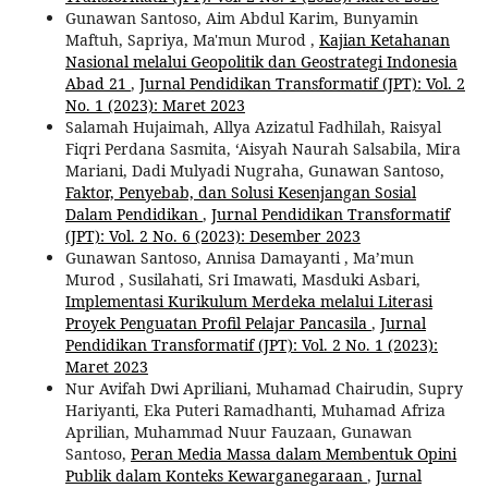
Gunawan Santoso, Aim Abdul Karim, Bunyamin
Maftuh, Sapriya, Ma'mun Murod ,
Kajian Ketahanan
Nasional melalui Geopolitik dan Geostrategi Indonesia
Abad 21
,
Jurnal Pendidikan Transformatif (JPT): Vol. 2
No. 1 (2023): Maret 2023
Salamah Hujaimah, Allya Azizatul Fadhilah, Raisyal
Fiqri Perdana Sasmita, ‘Aisyah Naurah Salsabila, Mira
Mariani, Dadi Mulyadi Nugraha, Gunawan Santoso,
Faktor, Penyebab, dan Solusi Kesenjangan Sosial
Dalam Pendidikan
,
Jurnal Pendidikan Transformatif
(JPT): Vol. 2 No. 6 (2023): Desember 2023
Gunawan Santoso, Annisa Damayanti , Ma’mun
Murod , Susilahati, Sri Imawati, Masduki Asbari,
Implementasi Kurikulum Merdeka melalui Literasi
Proyek Penguatan Profil Pelajar Pancasila
,
Jurnal
Pendidikan Transformatif (JPT): Vol. 2 No. 1 (2023):
Maret 2023
Nur Avifah Dwi Apriliani, Muhamad Chairudin, Supry
Hariyanti, Eka Puteri Ramadhanti, Muhamad Afriza
Aprilian, Muhammad Nuur Fauzaan, Gunawan
Santoso,
Peran Media Massa dalam Membentuk Opini
Publik dalam Konteks Kewarganegaraan
,
Jurnal