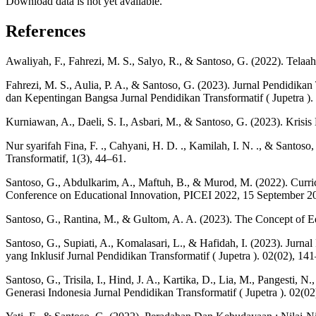
Download data is not yet available.
References
Awaliyah, F., Fahrezi, M. S., Salyo, R., & Santoso, G. (2022). Telaa
Fahrezi, M. S., Aulia, P. A., & Santoso, G. (2023). Jurnal Pendid
dan Kepentingan Bangsa Jurnal Pendidikan Transformatif ( Jupetra ). 
Kurniawan, A., Daeli, S. I., Asbari, M., & Santoso, G. (2023). Krisi
Nur syarifah Fina, F. ., Cahyani, H. D. ., Kamilah, I. N. ., & San
Transformatif, 1(3), 44–61.
Santoso, G., Abdulkarim, A., Maftuh, B., & Murod, M. (2022). Curric
Conference on Educational Innovation, PICEI 2022, 15 September 20
Santoso, G., Rantina, M., & Gultom, A. A. (2023). The Concept of Edu
Santoso, G., Supiati, A., Komalasari, L., & Hafidah, I. (2023). Jurn
yang Inklusif Jurnal Pendidikan Transformatif ( Jupetra ). 02(02), 14
Santoso, G., Trisila, I., Hind, J. A., Kartika, D., Lia, M., Pangesti, 
Generasi Indonesia Jurnal Pendidikan Transformatif ( Jupetra ). 02(0