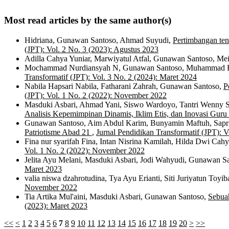
Most read articles by the same author(s)
Hidriana, Gunawan Santoso, Ahmad Suyudi,
Pertimbangan ten
(JPT): Vol. 2 No. 3 (2023): Agustus 2023
Adilla Cahya Yuniar, Marwiyatul Atfal, Gunawan Santoso, Mei
Mochammad Nurdiansyah N, Gunawan Santoso, Muhammad Fe
Transformatif (JPT): Vol. 3 No. 2 (2024): Maret 2024
Nabila Hapsari Nabila, Fatharani Zahrah, Gunawan Santoso,
P
(JPT): Vol. 1 No. 2 (2022): November 2022
Masduki Asbari, Ahmad Yani, Siswo Wardoyo, Tantri Wenny Si
Analisis Kepemimpinan Dinamis, Iklim Etis, dan Inovasi Guru
Gunawan Santoso, Aim Abdul Karim, Bunyamin Maftuh, Sapr
Patriotisme Abad 21
,
Jurnal Pendidikan Transformatif (JPT): V
Fina nur syarifah Fina, Intan Nisrina Kamilah, Hilda Dwi Ca
Vol. 1 No. 2 (2022): November 2022
Jelita Ayu Melani, Masduki Asbari, Jodi Wahyudi, Gunawan S
Maret 2023
valia niswa dzahrotudina, Tya Ayu Erianti, Siti Juriyatun Toy
November 2022
Tia Artika Mul'aini, Masduki Asbari, Gunawan Santoso,
Sebua
(2023): Maret 2023
<<
<
1
2
3
4
5
6
7
8
9
10
11
12
13
14
15
16
17
18
19
20
>
>>