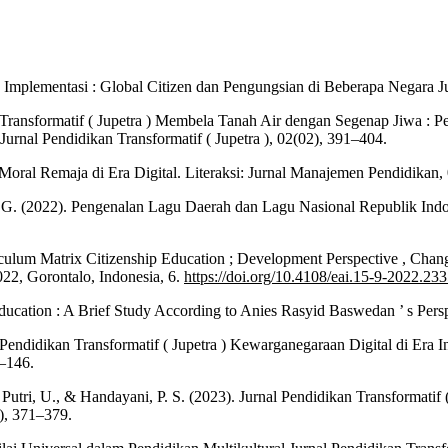
h Implementasi : Global Citizen dan Pengungsian di Beberapa Negara Ju
ikan Transformatif ( Jupetra ) Membela Tanah Air dengan Segenap Jiwa
Jurnal Pendidikan Transformatif ( Jupetra ), 02(02), 391–404.
s Moral Remaja di Era Digital. Literaksi: Jurnal Manajemen Pendidikan
toso, G. (2022). Pengenalan Lagu Daerah dan Lagu Nasional Republik I
ulum Matrix Citizenship Education ; Development Perspective , Change
22, Gorontalo, Indonesia, 6.
https://doi.org/10.4108/eai.15-9-2022.23
cation : A Brief Study According to Anies Rasyid Baswedan ’ s Perspec
al Pendidikan Transformatif ( Jupetra ) Kewarganegaraan Digital di Er
1–146.
N., Putri, U., & Handayani, P. S. (2023). Jurnal Pendidikan Transformati
2), 371–379.