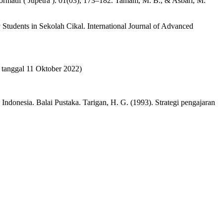
ormatif ( Jupetra ). 01(03), 173–182. Tamam, M. B., & Asbari, M.
y Students in Sekolah Cikal. International Journal of Advanced
 tanggal 11 Oktober 2022)
onesia. Balai Pustaka. Tarigan, H. G. (1993). Strategi pengajaran