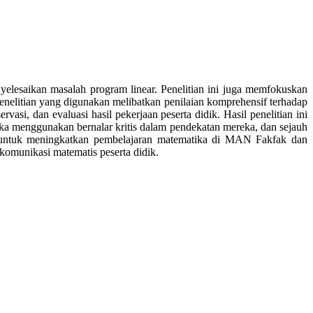
elesaikan masalah program linear. Penelitian ini juga memfokuskan
nelitian yang digunakan melibatkan penilaian komprehensif terhadap
si, dan evaluasi hasil pekerjaan peserta didik. Hasil penelitian ini
a menggunakan bernalar kritis dalam pendekatan mereka, dan sejauh
g untuk meningkatkan pembelajaran matematika di MAN Fakfak dan
komunikasi matematis peserta didik.