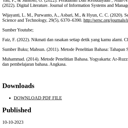
Yati, F., & Santoso, G. (2022). Peradaban Dan Kebudayaan ; Nilai-Ni
(2022). Digital Literature. Journal of Information Systems and Mana
Wijayanti, L. M., Purwanto, A., Asbari, M., & Hyun, C. C. (2020). Se
Science and Technology, 29(5), 6370–6390.
http://sersc.org/journal
Sumber Youtube;
Faiz, F. (2022). Nikmati dan rasakan setiap detik yang kamu alami.
Sumber Buku; Mahsun. (2011). Metode Penelitian Bahasa: Tahapan Str
Muhammad. (2014). Metode Penelitian Bahasa. Yogyakarta: Ar-Ruzz M
dan pembelajaran bahasa. Angkasa.
Downloads
DOWNLOAD PDF FILE
Published
10-10-2023