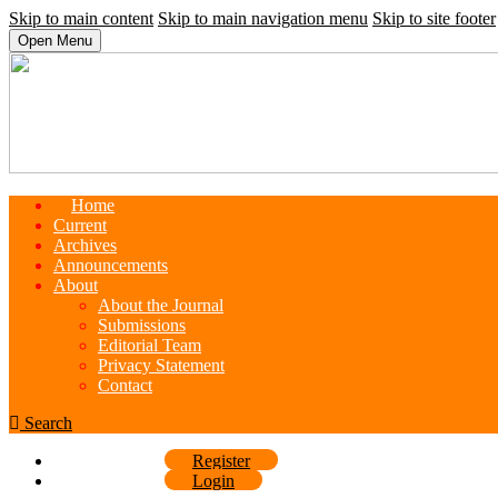
Skip to main content
Skip to main navigation menu
Skip to site footer
Open Menu
Home
Current
Archives
Announcements
About
About the Journal
Submissions
Editorial Team
Privacy Statement
Contact
Search
Register
Login