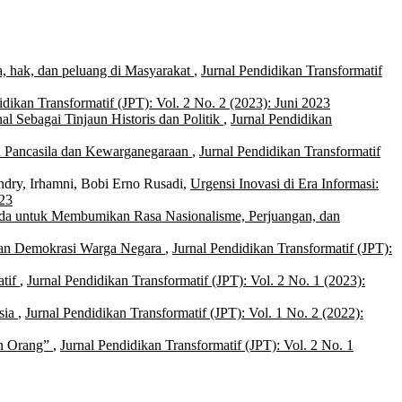
a, hak, dan peluang di Masyarakat
,
Jurnal Pendidikan Transformatif
idikan Transformatif (JPT): Vol. 2 No. 2 (2023): Juni 2023
al Sebagai Tinjaun Historis dan Politik
,
Jurnal Pendidikan
n Pancasila dan Kewarganegaraan
,
Jurnal Pendidikan Transformatif
dry, Irhamni, Bobi Erno Rusadi,
Urgensi Inovasi di Era Informasi:
023
da untuk Membumikan Rasa Nasionalisme, Perjuangan, dan
an Demokrasi Warga Negara
,
Jurnal Pendidikan Transformatif (JPT):
atif
,
Jurnal Pendidikan Transformatif (JPT): Vol. 2 No. 1 (2023):
sia
,
Jurnal Pendidikan Transformatif (JPT): Vol. 1 No. 2 (2022):
an Orang”
,
Jurnal Pendidikan Transformatif (JPT): Vol. 2 No. 1