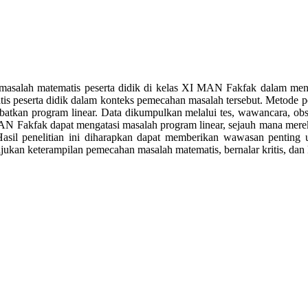
masalah matematis peserta didik di kelas XI MAN Fakfak dalam meny
s peserta didik dalam konteks pemecahan masalah tersebut. Metode pe
tkan program linear. Data dikumpulkan melalui tes, wawancara, observa
AN Fakfak dapat mengatasi masalah program linear, sejauh mana merek
 Hasil penelitian ini diharapkan dapat memberikan wawasan pentin
ukan keterampilan pemecahan masalah matematis, bernalar kritis, dan 