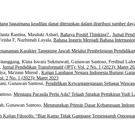
tang bagaimana keadilan dapat diterapkan dalam distribusi sumber day
lanta Rantina, Masduki Asbari,
Bahaya Positif Thinking?
,
Jurnal Pend
isha F, Nazhimah Layala,
Bahasa Inggris Menjadi Bahasa Internasion
enanaman Karakter Tanggung Jawab Melalui Pembelajaran Pendidika
tanggang, Klara Iswara Sukmawati, Gunawan Santoso, Ferdinal Lafen
,
Jurnal Pendidikan Transformatif (JPT): Vol. 2 No. 1 (2023): Maret 2
iya, Ma'mun Murod ,
Kajian Lambang Negara Indonesia Burung Garu
ol. 2 No. 1 (2023): Maret 2023
hyani, Gunawan Santoso,
Pendidikan Kewarganegaraan Sebagai Wawas
antoso,
Mengapa Pacasila Perlu Ada? Telaah Singkat Pemikiran Yudi L
ibah, Gunawan Santoso,
Mengungkap Prinsip Dasar Kebangsaan Indone
h Kajian Filosofis: “Biar Kamu Tidak Gampang Terpengaruh Omong