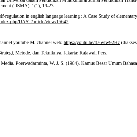
lai Universal dalam Pendidikan Multikultural Jurnal Pendidikan Transf
gement (JISMA), 1(1), 19-23.
lf-regulation in english language learning : A Case Study of elementar
s/index.php/IJAST/article/view/15642
 Channel youtube M. channel web:
https://youtu.be/tt76vtw92Hc
(diakses
ategi, Metode, dan Tekniknya. Jakarta: Rajawali Pers.
edia. Poerwadarminta, W. J. S. (1984). Kamus Besar Umum Bahasa Ind