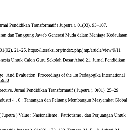
rnal Pendidikan Transformatif ( Jupetra ). 01(03), 93–107.
 : Peran dan Tanggung Jawab Generasi Muda dalam Menjaga Kedaulatan
, 01(02), 21–25.
https://literaksi.org/index.php/jmp/article/view/9/11
ndonesia Untuk Calon Guru Sekolah Dasar Abad 21. Jurnal Pendidikan
 , And Evaluation. Proceedings of the 1st Pedagogika International
35930
tive. Jurnal Pendidikan Transformatif ( Jupetra ), 0(01), 25–29.
a Industri 4 . 0 : Tantangan dan Peluang Membangun Masyarakat Global
f ( Jupetra ) Value ; Nasionalisme , Patriotisme , dan Perjuangan Untuk