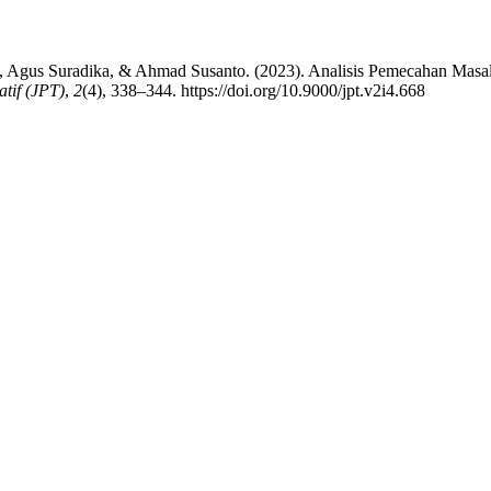
 Agus Suradika, & Ahmad Susanto. (2023). Analisis Pemecahan Masal
tif (JPT)
,
2
(4), 338–344. https://doi.org/10.9000/jpt.v2i4.668