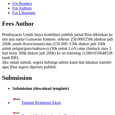
For Readers
For Authors
For Librarians
Fees Author
Pembayaran Untuk biaya kontribusi publish jurnal Bisa dikimkan ke
sini atas nama Gunawan Santoso. sebesar 250.000/250k (diskon jadi
200K untuk dosen/umum) dan (150.000 /150k diskon jadi 100k
untuk pelajar/guru/mahsswa) (50k untuk LoA) atau (fastrack max 3
hari kerja 300k diskon jadi 200k) ke no rekening 112801010648538
bank BRI.
Jika sudah submit, segera hubungi admin kami dan lakukan transfer
agar Bisa segera diproses publish.
Submission
Submission (download template)
Tutorial Registrasi Akun