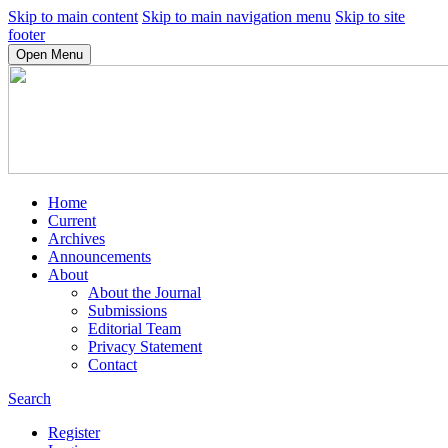
Skip to main content
Skip to main navigation menu
Skip to site
footer
Open Menu
Home
Current
Archives
Announcements
About
About the Journal
Submissions
Editorial Team
Privacy Statement
Contact
Search
Register