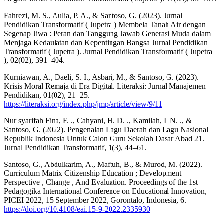
Fahrezi, M. S., Aulia, P. A., & Santoso, G. (2023). Jurnal
Pendidikan Transformatif ( Jupetra ) Membela Tanah Air dengan
Segenap Jiwa : Peran dan Tanggung Jawab Generasi Muda dalam
Menjaga Kedaulatan dan Kepentingan Bangsa Jurnal Pendidikan
Transformatif ( Jupetra ). Jurnal Pendidikan Transformatif ( Jupetra
), 02(02), 391–404.
Kurniawan, A., Daeli, S. I., Asbari, M., & Santoso, G. (2023).
Krisis Moral Remaja di Era Digital. Literaksi: Jurnal Manajemen
Pendidikan, 01(02), 21–25.
https://literaksi.org/index.php/jmp/article/view/9/11
Nur syarifah Fina, F. ., Cahyani, H. D. ., Kamilah, I. N. ., &
Santoso, G. (2022). Pengenalan Lagu Daerah dan Lagu Nasional
Republik Indonesia Untuk Calon Guru Sekolah Dasar Abad 21.
Jurnal Pendidikan Transformatif, 1(3), 44–61.
Santoso, G., Abdulkarim, A., Maftuh, B., & Murod, M. (2022).
Curriculum Matrix Citizenship Education ; Development
Perspective , Change , And Evaluation. Proceedings of the 1st
Pedagogika International Conference on Educational Innovation,
PICEI 2022, 15 September 2022, Gorontalo, Indonesia, 6.
https://doi.org/10.4108/eai.15-9-2022.2335930