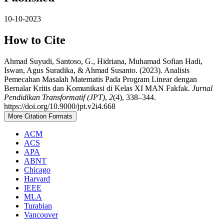
10-10-2023
How to Cite
Ahmad Suyudi, Santoso, G., Hidriana, Muhamad Sofian Hadi,
Iswan, Agus Suradika, & Ahmad Susanto. (2023). Analisis
Pemecahan Masalah Matematis Pada Program Linear dengan
Bernalar Kritis dan Komunikasi di Kelas XI MAN Fakfak.
Jurnal
Pendidikan Transformatif (JPT)
,
2
(4), 338–344.
https://doi.org/10.9000/jpt.v2i4.668
More Citation Formats
ACM
ACS
APA
ABNT
Chicago
Harvard
IEEE
MLA
Turabian
Vancouver