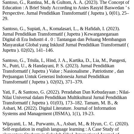
Santoso, G., Rantina, M., & Gultom, A. A. (2023). The Concept of
Education : A Brief Study According to Anies Rasyid Baswedan ’ s
Perspective. Jurnal Pendidikan Transformatif ( Jupetra ), 0(01), 25–
29.
Santoso, G., Supiati, A., Komalasari, L., & Hafidah, I. (2023).
Jurnal Pendidikan Transformatif ( Jupetra ) Kewarganegaraan
Digital di Era Industri 4 . 0 : Tantangan dan Peluang Membangun
Masyarakat Global yang Inklusif Jurnal Pendidikan Transformatif (
Jupetra ). 02(02), 141–146.
Santoso, G., Trisila, I., Hind, J. A., Kartika, D., Lia, M., Pangesti,
N., Putri, U., & Handayani, P. S. (2023). Jurnal Pendidikan
Transformatif ( Jupetra ) Value ; Nasionalisme , Patriotisme , dan
Perjuangan Untuk Generasi Indonesia Jurnal Pendidikan
Transformatif ( Jupetra ). 02(02), 371–379.
Yati, F., & Santoso, G. (2022). Peradaban Dan Kebudayaan ; Nilai-
Nilai Universal dalam Pendidikan Multikultural Jurnal Pendidikan
Transformatif ( Jupetra ). 01(03), 173–182. Tamam, M. B., &
Asbari, M. (2022). Digital Literature. Journal of Information
Systems and Management (JISMA), 1(1), 19-23.
Wijayanti, L. M., Purwanto, A., Asbari, M., & Hyun, C. C. (2020).
Self-regulation in english language learning : A Case Study of