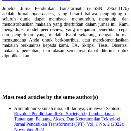
Jupetra- Jurnal Pendidikan Transformatif (e-ISSN: 2963-3176)
adalah Jurnal
open-access
, yang berarti bahwa pengunjung di
seluruh dunia dapat membaca, mengunduh, mengutip, dan
mendistribusikan makalah yang diterbitkan dalam jurnal ini. Kami
mengadopsi model peer-review, yang menjamin penerbitan cepat
dan pengiriman yang mudah. Kami sekarang dengan hormat
mengundang Anda untuk berkontribusi atau merekomendasikan
makalah berkualitas kepada kami. TA, Skripsi, Tesis, Disertasi,
makalah, penelitian, dan ulasan semuanya dapat diterima untuk
dipublikasikan.
Most read articles by the same author(s)
Almirah nur sakiinah mira, alfi fadliya, Gunawan Santoso,
Revolusi Pendidikan di Era Society 5.0; Pembelajaran,
Tantangan, Peluang, Akses, Dan Keterampilan Teknologi
,
Jurnal Pendidikan Transformatif (JPT): Vol. 1 No. 2 (2022):
November 2022