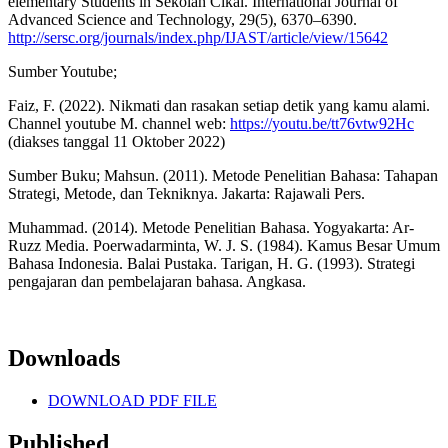
elementary Students in Sekolah Cikal. International Journal of
Advanced Science and Technology, 29(5), 6370–6390.
http://sersc.org/journals/index.php/IJAST/article/view/15642
Sumber Youtube;
Faiz, F. (2022). Nikmati dan rasakan setiap detik yang kamu alami.
Channel youtube M. channel web:
https://youtu.be/tt76vtw92Hc
(diakses tanggal 11 Oktober 2022)
Sumber Buku; Mahsun. (2011). Metode Penelitian Bahasa: Tahapan
Strategi, Metode, dan Tekniknya. Jakarta: Rajawali Pers.
Muhammad. (2014). Metode Penelitian Bahasa. Yogyakarta: Ar-
Ruzz Media. Poerwadarminta, W. J. S. (1984). Kamus Besar Umum
Bahasa Indonesia. Balai Pustaka. Tarigan, H. G. (1993). Strategi
pengajaran dan pembelajaran bahasa. Angkasa.
Downloads
DOWNLOAD PDF FILE
Published