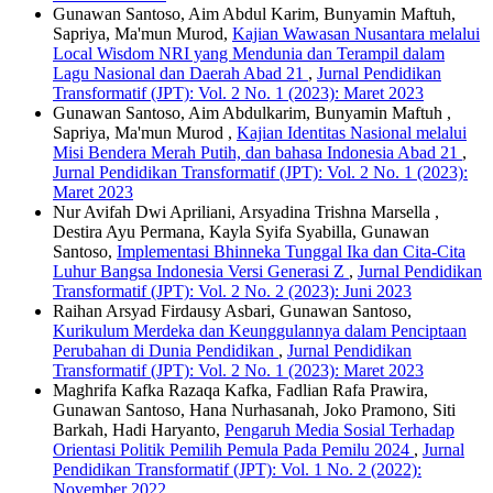
Gunawan Santoso, Aim Abdul Karim, Bunyamin Maftuh,
Sapriya, Ma'mun Murod,
Kajian Wawasan Nusantara melalui
Local Wisdom NRI yang Mendunia dan Terampil dalam
Lagu Nasional dan Daerah Abad 21
,
Jurnal Pendidikan
Transformatif (JPT): Vol. 2 No. 1 (2023): Maret 2023
Gunawan Santoso, Aim Abdulkarim, Bunyamin Maftuh ,
Sapriya, Ma'mun Murod ,
Kajian Identitas Nasional melalui
Misi Bendera Merah Putih, dan bahasa Indonesia Abad 21
,
Jurnal Pendidikan Transformatif (JPT): Vol. 2 No. 1 (2023):
Maret 2023
Nur Avifah Dwi Apriliani, Arsyadina Trishna Marsella ,
Destira Ayu Permana, Kayla Syifa Syabilla, Gunawan
Santoso,
Implementasi Bhinneka Tunggal Ika dan Cita-Cita
Luhur Bangsa Indonesia Versi Generasi Z
,
Jurnal Pendidikan
Transformatif (JPT): Vol. 2 No. 2 (2023): Juni 2023
Raihan Arsyad Firdausy Asbari, Gunawan Santoso,
Kurikulum Merdeka dan Keunggulannya dalam Penciptaan
Perubahan di Dunia Pendidikan
,
Jurnal Pendidikan
Transformatif (JPT): Vol. 2 No. 1 (2023): Maret 2023
Maghrifa Kafka Razaqa Kafka, Fadlian Rafa Prawira,
Gunawan Santoso, Hana Nurhasanah, Joko Pramono, Siti
Barkah, Hadi Haryanto,
Pengaruh Media Sosial Terhadap
Orientasi Politik Pemilih Pemula Pada Pemilu 2024
,
Jurnal
Pendidikan Transformatif (JPT): Vol. 1 No. 2 (2022):
November 2022