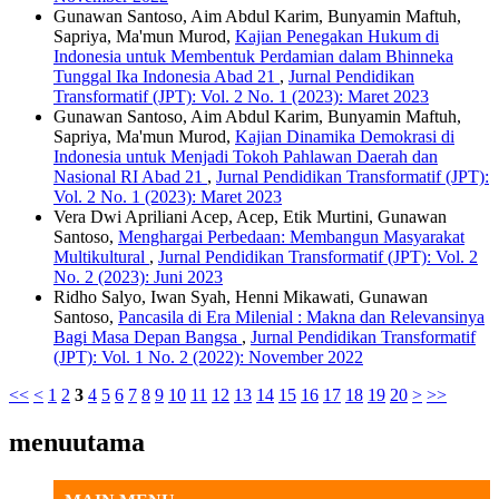
Gunawan Santoso, Aim Abdul Karim, Bunyamin Maftuh,
Sapriya, Ma'mun Murod,
Kajian Penegakan Hukum di
Indonesia untuk Membentuk Perdamian dalam Bhinneka
Tunggal Ika Indonesia Abad 21
,
Jurnal Pendidikan
Transformatif (JPT): Vol. 2 No. 1 (2023): Maret 2023
Gunawan Santoso, Aim Abdul Karim, Bunyamin Maftuh,
Sapriya, Ma'mun Murod,
Kajian Dinamika Demokrasi di
Indonesia untuk Menjadi Tokoh Pahlawan Daerah dan
Nasional RI Abad 21
,
Jurnal Pendidikan Transformatif (JPT):
Vol. 2 No. 1 (2023): Maret 2023
Vera Dwi Apriliani Acep, Acep, Etik Murtini, Gunawan
Santoso,
Menghargai Perbedaan: Membangun Masyarakat
Multikultural
,
Jurnal Pendidikan Transformatif (JPT): Vol. 2
No. 2 (2023): Juni 2023
Ridho Salyo, Iwan Syah, Henni Mikawati, Gunawan
Santoso,
Pancasila di Era Milenial : Makna dan Relevansinya
Bagi Masa Depan Bangsa
,
Jurnal Pendidikan Transformatif
(JPT): Vol. 1 No. 2 (2022): November 2022
<<
<
1
2
3
4
5
6
7
8
9
10
11
12
13
14
15
16
17
18
19
20
>
>>
menuutama