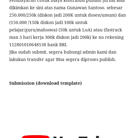
Pembayaran Untuk biaya kontribusi publish jurnal Bisa
dikimkan ke sini atas nama Gunawan Santoso. sebesar
250.000/250k (diskon jadi 200K untuk dosen/umum) dan
(150.000 /150k diskon jadi 100k untuk
pelajar/guru/mahsswa) (50k untuk LoA) atau (fastrack
max 3 hari kerja 300k diskon jadi 200k) ke no rekening
112801010648538 bank BRI.
Jika sudah submit, segera hubungi admin kami dan
lakukan transfer agar Bisa segera diproses publish.
Submission (download template)