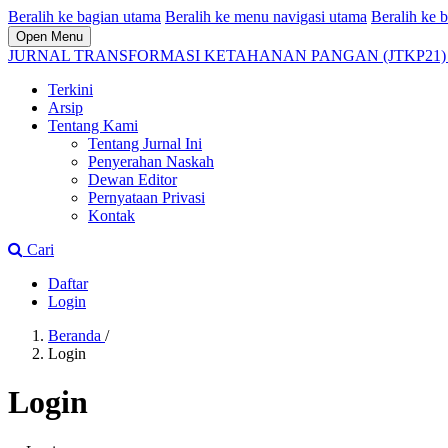
Beralih ke bagian utama
Beralih ke menu navigasi utama
Beralih ke b
Open Menu
JURNAL TRANSFORMASI KETAHANAN PANGAN (JTKP21
Terkini
Arsip
Tentang Kami
Tentang Jurnal Ini
Penyerahan Naskah
Dewan Editor
Pernyataan Privasi
Kontak
Cari
Daftar
Login
Beranda
/
Login
Login