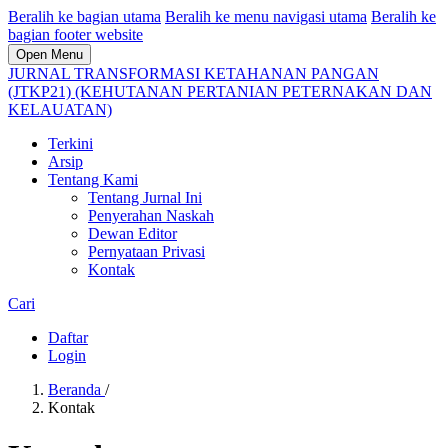
Beralih ke bagian utama
Beralih ke menu navigasi utama
Beralih ke
bagian footer website
Open Menu
JURNAL TRANSFORMASI KETAHANAN PANGAN
(JTKP21) (KEHUTANAN PERTANIAN PETERNAKAN DAN
KELAUATAN)
Terkini
Arsip
Tentang Kami
Tentang Jurnal Ini
Penyerahan Naskah
Dewan Editor
Pernyataan Privasi
Kontak
Cari
Daftar
Login
Beranda
/
Kontak