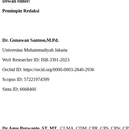
Dewan editor:
Pemimpin Redaksi
Dr. Gunawan Santoso,M.Pd.
Universitas Muhammadiyah Jakarta
WoS Researcher ID: ISB-3391-2023
Orchid ID: https://orcid.org/0000-0003-2840-2936
Scopus ID; 57221974599
Sinta ID; 6668460
Dr Agus Purwanto, ST, MT.,
CLMA, CDM, CPR, CPS, CPSt, CP