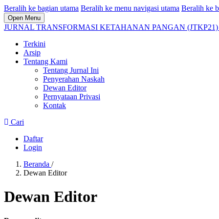
Beralih ke bagian utama
Beralih ke menu navigasi utama
Beralih ke b
Open Menu
JURNAL TRANSFORMASI KETAHANAN PANGAN (JTKP21
Terkini
Arsip
Tentang Kami
Tentang Jurnal Ini
Penyerahan Naskah
Dewan Editor
Pernyataan Privasi
Kontak
Cari
Daftar
Login
Beranda
/
Dewan Editor
Dewan Editor