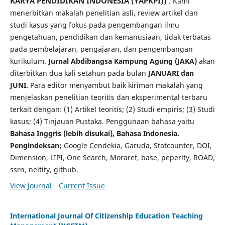
KARYA PENDIDIKAN INDONESIA (YAPKPI))
. Kami
menerbitkan makalah penelitian asli, review artikel dan
studi kasus yang fokus pada pengembangan ilmu
pengetahuan, pendidikan dan kemanusiaan, tidak terbatas
pada pembelajaran, pengajaran, dan pengembangan
kurikulum.
Jurnal Abdibangsa Kampung Agung
(JAKA)
akan
diterbitkan dua kali setahun pada bulan
JANUARI dan
JUNI.
Para editor menyambut baik kiriman makalah yang
menjelaskan penelitian teoritis dan eksperimental terbaru
terkait dengan: (1) Artikel teoritis; (2) Studi empiris; (3) Studi
kasus; (4) Tinjauan Pustaka.
Penggunaan bahasa yaitu
Bahasa Inggris (lebih disukai), Bahasa Indonesia.
Pengindeksan;
Google Cendekia, Garuda, Statcounter, DOI,
Dimension, LIPI, One Search, Moraref, base, peperity, ROAD,
ssrn, neltity, github.
View Journal
Current Issue
International Journal Of Citizenship Education Teaching