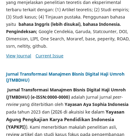
yang menjelaskan penelitian teoretis dan eksperimental
terbaru terkait dengan: (1) Artikel teoretis; (2) Studi empiris;
(3) Studi kasus; (4) Tinjauan pustaka.
Penggunaan bahasa
yaitu
bahasa Inggris (lebih disukai), bahasa Indonesia.
Pengindeksan;
Google Cendekia, Garuda, Statcounter, DOI,
Dimension, LIPI, One Search, Moraref, base, peperity, ROAD,
ssrn, neltity, github.
View Journal
Current Issue
Jurnal Transformasi Manajmen Bisnis Digital Haji Umroh
(JTMBDHU)
Jurnal Transformasi Manajmen Bisnis Digital Haji Umroh
(JTMBDHU) (
e-ISSN:0000-0000
)
adalah Jurnal jurnal
peer-
review
yang diterbitkan oleh
Yayasan Aya Sophia Indonesia
(2026 di akuisisi ke dalam
Yayasan
pada tahun 2023 dan
Agung Pengkajian Karya Pendidikan Indonesia
(YAPKPI)
)
. Kami menerbitkan makalah penelitian asli,
review artikel dan studi kasus fokus pada pengembangan