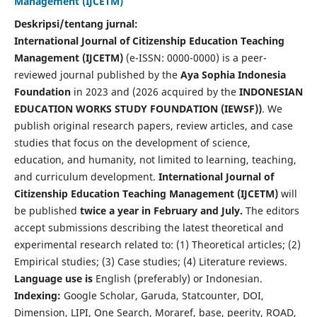
Management (IJCETM)
Deskripsi/tentang jurnal:
International Journal of Citizenship Education Teaching
Management (IJCETM)
(e-ISSN: 0000-0000) is a peer-
reviewed journal published by the
Aya Sophia Indonesia
Foundation
in 2023 and (2026 acquired by the
INDONESIAN
EDUCATION WORKS STUDY FOUNDATION (IEWSF))
. We
publish original research papers, review articles, and case
studies that focus on the development of science,
education, and humanity, not limited to learning, teaching,
and curriculum development.
International Journal of
Citizenship Education Teaching Management (IJCETM)
will
be published
twice a year in February and July.
The editors
accept submissions describing the latest theoretical and
experimental research related to: (1) Theoretical articles; (2)
Empirical studies; (3) Case studies; (4) Literature reviews.
Language use is
English (preferably) or Indonesian.
Indexing:
Google Scholar, Garuda, Statcounter, DOI,
Dimension, LIPI, One Search, Moraref, base, peerity, ROAD,