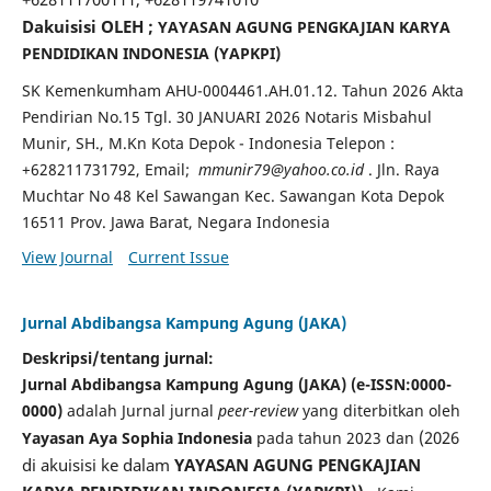
Dakuisisi OLEH ;
YAY
ASAN
AGUNG PENGKAJIAN KARYA
PENDIDIKAN INDONESIA (YAPKPI)
SK Kemenkumham AHU-0004461.AH.01.12. Tahun 2026 Akta
Pendirian No.15 Tgl. 30 JANUARI 2026 Notaris Misbahul
Munir, SH., M.Kn Kota Depok - Indonesia Telepon :
+628211731792, Email;
mmunir79@yahoo.co.id
.
Jln. Raya
Muchtar No 48 Kel Sawangan Kec. Sawangan Kota Depok
16511 Prov. Jawa Barat, Negara Indonesia
View Journal
Current Issue
Jurnal Abdibangsa Kampung Agung (JAKA)
Deskripsi/tentang jurnal:
Jurnal Abdibangsa Kampung Agung (JAKA) (e-ISSN:0000-
0000)
adalah Jurnal jurnal
peer-review
yang diterbitkan oleh
(2026
Yayasan Aya Sophia Indonesia
pada tahun 2023 dan
di akuisisi ke dalam
YAYASAN AGUNG PENGKAJIAN