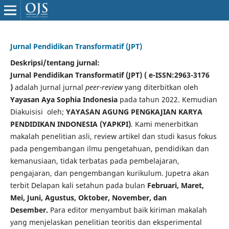
Jurnal Pendidikan Transformatif (JPT)
Deskripsi/tentang jurnal:
Jurnal Pendidikan Transformatif (JPT) (
e-ISSN:2963-3176
)
adalah Jurnal jurnal
peer-review
yang diterbitkan oleh
Yayasan Aya Sophia Indonesia
pada tahun 2022. Kemudian
Diakuisisi oleh;
YAY
ASAN
AGUNG PENGKAJIAN KARYA
PENDIDIKAN INDONESIA (YAPKPI)
. Kami menerbitkan
makalah penelitian asli, review artikel dan studi kasus fokus
pada pengembangan ilmu pengetahuan, pendidikan dan
kemanusiaan, tidak terbatas pada pembelajaran,
pengajaran, dan pengembangan kurikulum.
Jupetra akan
terbit Delapan kali setahun pada bulan
Februari, Maret,
Mei, Juni, Agustus, Oktober, November, dan
Desember.
Para editor menyambut baik kiriman makalah
yang menjelaskan penelitian teoritis dan eksperimental