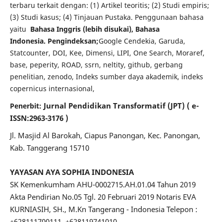
terbaru terkait dengan: (1) Artikel teoritis;
(2) Studi empiris;
(3) Studi kasus;
(4) Tinjauan Pustaka. Penggunaan bahasa
yaitu
Bahasa Inggris (lebih disukai), Bahasa
Indonesia.
Pengindeksan;
Google Cendekia, Garuda,
Statcounter, DOI, Kee, Dimensi, LIPI, One Search, Moraref,
base, peperity, ROAD, ssrn, neltity, github, gerbang
penelitian, zenodo, Indeks sumber daya akademik, indeks
copernicus internasional,
Jurnal Pendidikan Transformatif (JPT) (
e-
Penerbit:
ISSN:2963-3176
)
Jl.
Masjid Al Barokah, Ciapus Panongan, Kec.
Panongan,
Kab.
Tanggerang 15710
YAYASAN AYA SOPHIA INDONESIA
SK Kemenkumham AHU-0002715.AH.01.04 Tahun 2019
Akta Pendirian No.05 Tgl.
20 Februari 2019 Notaris EVA
KURNIASIH, SH., M.Kn Tangerang - Indonesia Telepon :
+628111700111, +628119741010