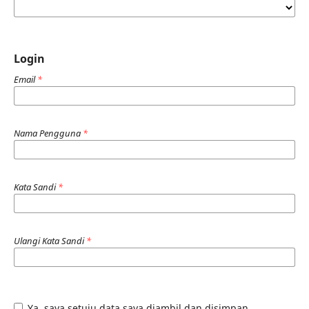
Login
Email
*
Nama Pengguna
*
Kata Sandi
*
Ulangi Kata Sandi
*
Ya, saya setuju data saya diambil dan disimpan