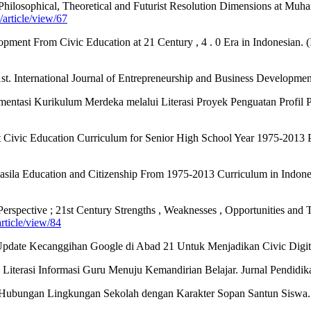
 Philosophical, Theoretical and Futurist Resolution Dimensions at Mu
/article/view/67
ent From Civic Education at 21 Century , 4 . 0 Era in Indonesian. (I
st. International Journal of Entrepreneurship and Business Developme
ntasi Kurikulum Merdeka melalui Literasi Proyek Penguatan Profil Pela
ot Civic Education Curriculum for Senior High School Year 1975-2013
sila Education and Citizenship From 1975-2013 Curriculum in Indones
rspective ; 21st Century Strengths , Weaknesses , Opportunities and Th
article/view/84
pdate Kecanggihan Google di Abad 21 Untuk Menjadikan Civic Digital.
 Literasi Informasi Guru Menuju Kemandirian Belajar. Jurnal Pendidika
 Hubungan Lingkungan Sekolah dengan Karakter Sopan Santun Siswa. Ju