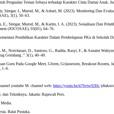
garuh Pergaulan Teman Sebaya terhadap Karakter Cinta Damai Anak. Jurn
 Eddy, Siregar, I., Murod, M., & Asbari, M. (2023). Monitoring Dan E
AE), 3(1), 50–63.
rsan, E., Siregar, Murod, M., & Karim, I. A. (2023). Sosialisasi Dan 
ement (JOCOSAE), 03(01), 64–76.
 Implementasi Pendidikan Karakter Dalam Pembelajaran PKn di Sekola
ri, M., Noivitasari, D., Santoso, G., Radita, Rasyi, F., & Asnaini Wah
ng Gemilang .” 3(1), 40–49.
puan Guru Pada Google Meet, Gform, Gclassroom, Breakout Rooms, Ja
 1–6.
 Channel youtube M. channel web:
https://youtu.be/tt76vtw92Hc
(diakses
 dan Tekniknya. Jakarta: Rajawali Pers.
 Media.
ia. Balai Pustaka.