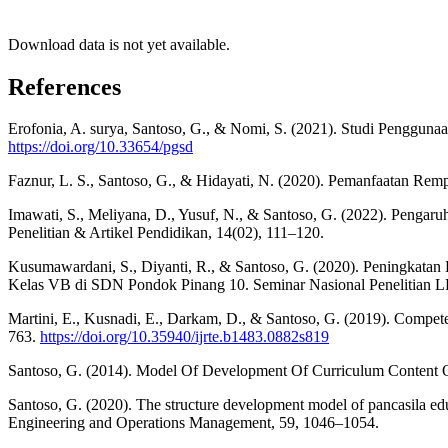
Download data is not yet available.
References
Erofonia, A. surya, Santoso, G., & Nomi, S. (2021). Studi Pengg
https://doi.org/10.33654/pgsd
Faznur, L. S., Santoso, G., & Hidayati, N. (2020). Pemanfaatan 
Imawati, S., Meliyana, D., Yusuf, N., & Santoso, G. (2022). Pen
Penelitian & Artikel Pendidikan, 14(02), 111–120.
Kusumawardani, S., Diyanti, R., & Santoso, G. (2020). Peningkat
Kelas VB di SDN Pondok Pinang 10. Seminar Nasional Penelitian 
Martini, E., Kusnadi, E., Darkam, D., & Santoso, G. (2019). Compet
763.
https://doi.org/10.35940/ijrte.b1483.0882s819
Santoso, G. (2014). Model Of Development Of Curriculum Content Of
Santoso, G. (2020). The structure development model of pancasila educ
Engineering and Operations Management, 59, 1046–1054.