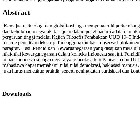
Abstract
Kemajuan teknologi dan globalisasi juga mempengaruhi perkembanga
dan kebutuhan masyarakat. Tujuan dalam penelitian ini adalah untu
perguruan tinggi melalui Kajian Filosofis Pembukaan UUD 1945 Indon
metode penelitian dekskriptif menggunakan hasil observasi, dokumenta
paragraf. Hasil Pendidikan Kewarganegaraan yang disajikan melalu
nilai-nilai kewarganegaraan dalam konteks Indonesia saat ini. Pend
tujuan Indonesia sebagai negara yang berdasarkan Pancasila dan UU
mahasiswa dapat memahami nilai-nilai demokrasi, hak asasi manusia, 
juga harus mencakup praktik, seperti peningkatan partisipasi dan ko
Downloads