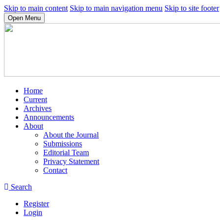
Skip to main content
Skip to main navigation menu
Skip to site footer
Open Menu
Home
Current
Archives
Announcements
About
About the Journal
Submissions
Editorial Team
Privacy Statement
Contact
Search
Register
Login