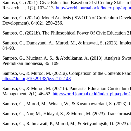
Santoso, G. (2021). Civic Education Based on 21st Century Skills in
Research …, 1(2), 103–113.
http://world.journal.or.id/index.php/brpm
Santoso, G. (2021a). Model Analysis ( SWOT ) of Curriculum Developm
Development), 04(02), 250–256.
Santoso, G. (2021b). The Philosophical Power Of Civic Education 21
Santoso, G., Damayanti, A., Murod, M., & Imawati, S. (2023). Impleme
84–90.
Santoso, G., Muchtar, A. S., & Abdulkarim, A. (2013). Analysis Sw
Pendidikan Indonesia, 86–109.
Santoso, G., & Murod, M. (2021a). Comparison of the Contents Panca
https://doi.org/10.29138/je.v21i2.148
Santoso, G., & Murod, M. (2021b). Pancasila Education Curriculum Pe
Management, 2(1), 46–52.
http://world.journal.or.id/index.php/epdm/
Santoso, G., Murod, M., Winata, W., & Kusumawardani, S. (2023). U
Santoso, G., Nur, M., Hidayat, S., & Murod, M. (2023). Transformasi
Santoso, G., Rahmawati, P., Murod, M., & Setiyaningsih, D. (2023).