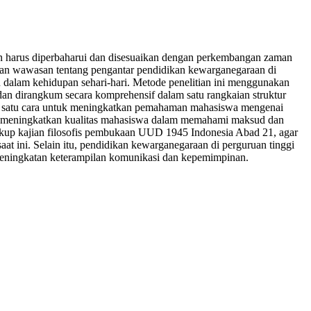
n harus diperbaharui dan disesuaikan dengan perkembangan zaman
 dan wawasan tentang pengantar pendidikan kewarganegaraan di
 dalam kehidupan sehari-hari. Metode penelitian ini menggunakan
s dan dirangkum secara komprehensif dalam satu rangkaian struktur
ah satu cara untuk meningkatkan pemahaman mahasiswa mengenai
ntuk meningkatkan kualitas mahasiswa dalam memahami maksud dan
cakup kajian filosofis pembukaan UUD 1945 Indonesia Abad 21, agar
at ini. Selain itu, pendidikan kewarganegaraan di perguruan tinggi
ta peningkatan keterampilan komunikasi dan kepemimpinan.