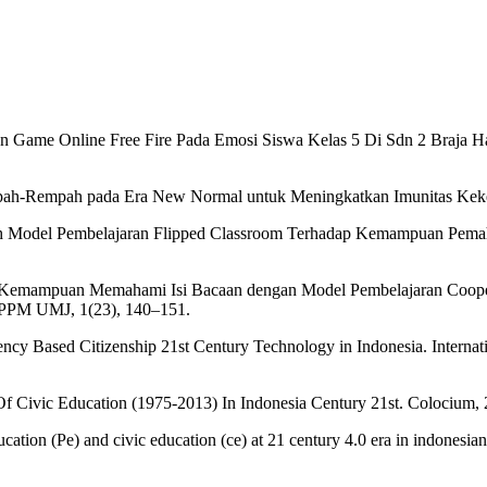
unaan Game Online Free Fire Pada Emosi Siswa Kelas 5 Di Sdn 2 Bra
Rempah-Rempah pada Era New Normal untuk Meningkatkan Imunitas Ke
garuh Model Pembelajaran Flipped Classroom Terhadap Kemampuan Pem
an Kemampuan Memahami Isi Bacaan dengan Model Pembelajaran Cooper
LPPM UMJ, 1(23), 140–151.
ency Based Citizenship 21st Century Technology in Indonesia. Interna
 Civic Education (1975-2013) In Indonesia Century 21st. Colocium, 
ation (Pe) and civic education (ce) at 21 century 4.0 era in indonesian