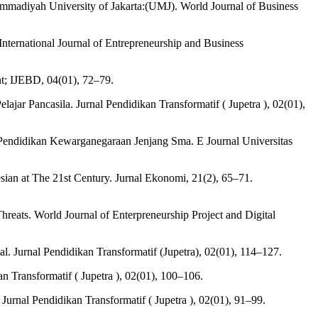
hammadiyah University of Jakarta:(UMJ). World Journal of Business
nternational Journal of Entrepreneurship and Business
nt; IJEBD, 04(01), 72–79.
jar Pancasila. Jurnal Pendidikan Transformatif ( Jupetra ), 02(01),
 Pendidikan Kewarganegaraan Jenjang Sma. E Journal Universitas
ian at The 21st Century. Jurnal Ekonomi, 21(2), 65–71.
reats. World Journal of Enterpreneurship Project and Digital
 Jurnal Pendidikan Transformatif (Jupetra), 02(01), 114–127.
n Transformatif ( Jupetra ), 02(01), 100–106.
rnal Pendidikan Transformatif ( Jupetra ), 02(01), 91–99.