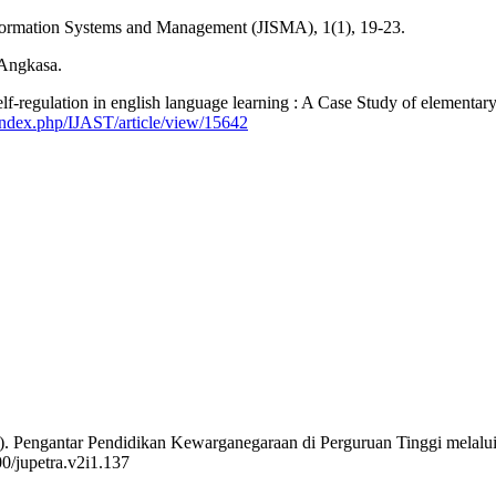
Information Systems and Management (JISMA), 1(1), 19-23.
 Angkasa.
lf-regulation in english language learning : A Case Study of elementar
s/index.php/IJAST/article/view/15642
23). Pengantar Pendidikan Kewarganegaraan di Perguruan Tinggi mela
00/jupetra.v2i1.137