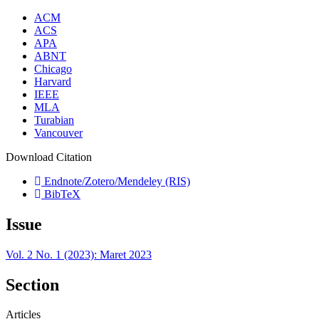
ACM
ACS
APA
ABNT
Chicago
Harvard
IEEE
MLA
Turabian
Vancouver
Download Citation
Endnote/Zotero/Mendeley (RIS)
BibTeX
Issue
Vol. 2 No. 1 (2023): Maret 2023
Section
Articles