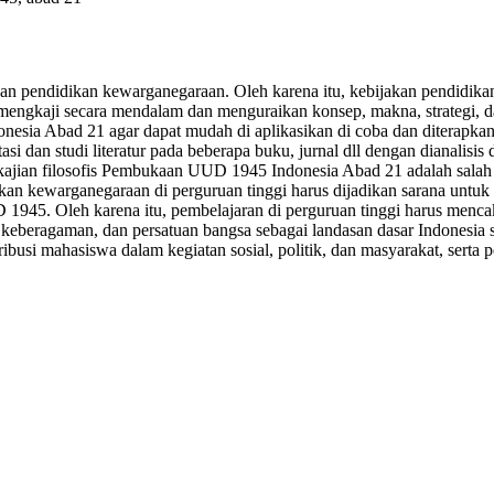
n pendidikan kewarganegaraan. Oleh karena itu, kebijakan pendidika
k mengkaji secara mendalam dan menguraikan konsep, makna, strategi,
esia Abad 21 agar dapat mudah di aplikasikan di coba dan diterapkan
si dan studi literatur pada beberapa buku, jurnal dll dengan dianalisi
i kajian filosofis Pembukaan UUD 1945 Indonesia Abad 21 adalah sal
idikan kewarganegaraan di perguruan tinggi harus dijadikan sarana u
D 1945. Oleh karena itu, pembelajaran di perguruan tinggi harus men
keberagaman, dan persatuan bangsa sebagai landasan dasar Indonesia sa
ntribusi mahasiswa dalam kegiatan sosial, politik, dan masyarakat, ser