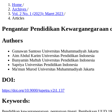
Home
/
Archives
/
Vol. 2 No. 1 (2023): Maret 2023
/
Articles
Pengantar Pendidikan Kewarganegaraan di
Authors
Gunawan Santoso
Universitas Muhammadiyah Jakarta
Aim Abdul Karim
Universitas Pendidikan Indonesia
Bunyamin Maftuh
Universitas Pendidikan Indonesia
Sapriya
Universitas Pendidikan Indonesia
Ma'mun Murod
Universitas Muhammadiyah Jakarta
DOI:
https://doi.org/10.9000/jupetra.v2i1.137
Keywords:
Pendidikan kewarganegaraan, perguruan tinggi, Pembukaan UUD 19