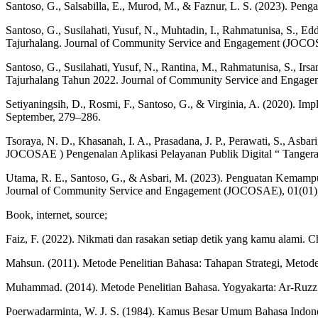
Santoso, G., Salsabilla, E., Murod, M., & Faznur, L. S. (2023). Pen
Santoso, G., Susilahati, Yusuf, N., Muhtadin, I., Rahmatunisa, S.,
Tajurhalang. Journal of Community Service and Engagement (JOCOS
Santoso, G., Susilahati, Yusuf, N., Rantina, M., Rahmatunisa, S., I
Tajurhalang Tahun 2022. Journal of Community Service and Engag
Setiyaningsih, D., Rosmi, F., Santoso, G., & Virginia, A. (2020).
September, 279–286.
Tsoraya, N. D., Khasanah, I. A., Prasadana, J. P., Perawati, S., Asba
JOCOSAE ) Pengenalan Aplikasi Pelayanan Publik Digital “ Tangera
Utama, R. E., Santoso, G., & Asbari, M. (2023). Penguatan Kemam
Journal of Community Service and Engagement (JOCOSAE), 01(01),
Book, internet, source;
Faiz, F. (2022). Nikmati dan rasakan setiap detik yang kamu alami.
Mahsun. (2011). Metode Penelitian Bahasa: Tahapan Strategi, Metode,
Muhammad. (2014). Metode Penelitian Bahasa. Yogyakarta: Ar-Ruzz
Poerwadarminta, W. J. S. (1984). Kamus Besar Umum Bahasa Indones