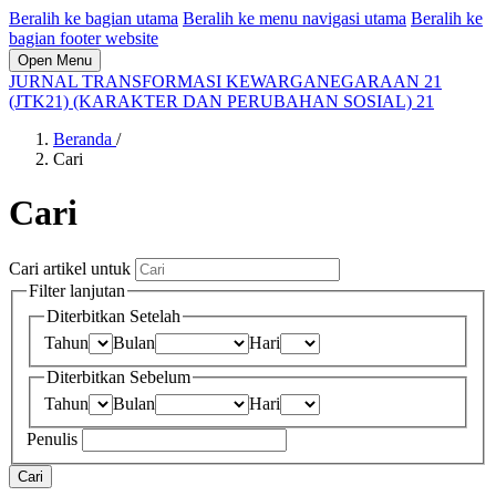
Beralih ke bagian utama
Beralih ke menu navigasi utama
Beralih ke
bagian footer website
Open Menu
JURNAL TRANSFORMASI KEWARGANEGARAAN 21
(JTK21) (KARAKTER DAN PERUBAHAN SOSIAL) 21
Beranda
/
Cari
Cari
Cari artikel untuk
Filter lanjutan
Diterbitkan Setelah
Tahun
Bulan
Hari
Diterbitkan Sebelum
Tahun
Bulan
Hari
Penulis
Cari